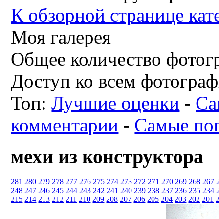
К обзорной странице кат
Моя галерея
Общее количество фотогр
Доступ ко всем фотограф
Топ:
Лучшие оценки
-
Са
комментарии
-
Самые по
мехи из конструктора
281
280
279
278
277
276
275
274
273
272
271
270
269
268
267
248
247
246
245
244
243
242
241
240
239
238
237
236
235
234
215
214
213
212
211
210
209
208
207
206
205
204
203
202
201