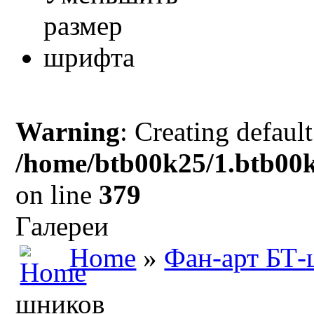
Warning
: Creating defaul
/home/btb00k25/1.btb00k
on line
379
Галереи
Home
»
Фан-арт БТ-
шников