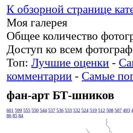
К обзорной странице кат
Моя галерея
Общее количество фотогр
Доступ ко всем фотограф
Топ:
Лучшие оценки
-
Са
комментарии
-
Самые по
фан-арт БТ-шников
601
599
555
550
544
537
536
533
532
524
519
512
508
507
493
86
85
84