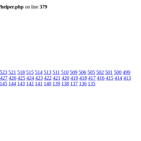
/helper.php
on line
379
523
521
518
515
514
513
511
510
509
506
505
502
501
500
499
427
426
425
424
423
422
421
420
419
418
417
416
415
414
413
145
144
143
142
141
140
139
138
137
136
135