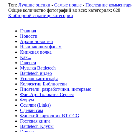
Топ:
Лучшие оценки
-
Самые новые
-
Последние комментар
Общее количество фотографий во всех категориях: 628
К обзорной странице категории
Главная
Новости
Архив новостей
Начинающим фанам
Книжная полка
Как...
Галереи
Музыка Battletech
Battletech-видео
Уголок картографа
Коллектив Библиотеки
Писатели, разработчики, интервью
Фан-Арт Толокина Сергея
Форум
Ссылки (Links)
Сделай сам
Фанский карточник BT CCG
Гостевая книга
Battletech-Клубы
Donate