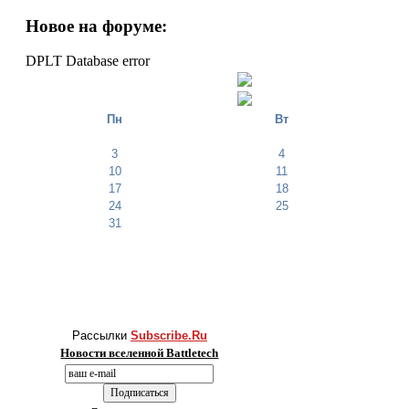
Новое на форуме:
DPLT Database error
Пн
Вт
3
4
10
11
17
18
24
25
31
Рассылки
Subscribe.Ru
Новости вселенной Battletech