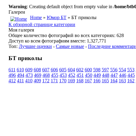
Warning
: Creating default object from empty value in
/home/btb0
Галереи
Home
»
Юмор БТ
» БТ приколы
К обзорной странице категории
Моя галерея
Общее количество фотографий во всех категориях: 628
Доступ ко всем фотографиям вместе: 1,327,771
Топ:
Лучшие оценки
-
Самые новые
-
Последние комментар
БТ приколы
611
610
609
608
607
606
605
604
602
600
598
597
556
554
553
496
494
473
469
468
455
453
452
451
450
449
448
447
446
445
412
411
410
409
172
171
170
169
168
167
166
165
164
163
162