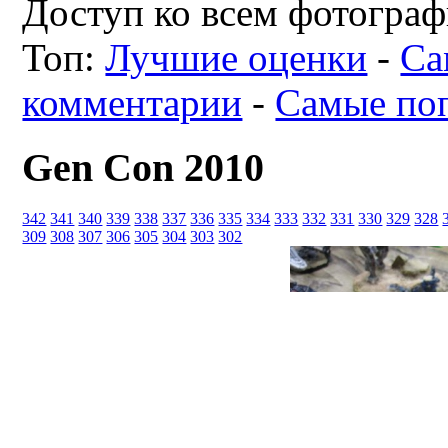
Доступ ко всем фотограф
Топ:
Лучшие оценки
-
Са
комментарии
-
Самые по
Gen Con 2010
342
341
340
339
338
337
336
335
334
333
332
331
330
329
328
309
308
307
306
305
304
303
302