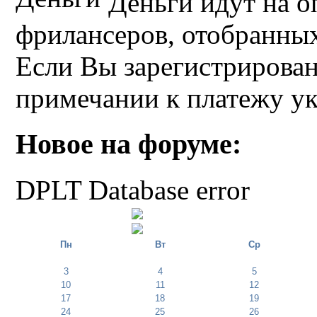
Деньги идут на о
фрилансеров, отобранных 
Если Вы зарегистрирован
примечании к платежу у
Новое на форуме:
DPLT Database error
Пн
Вт
Ср
3
4
5
10
11
12
17
18
19
24
25
26